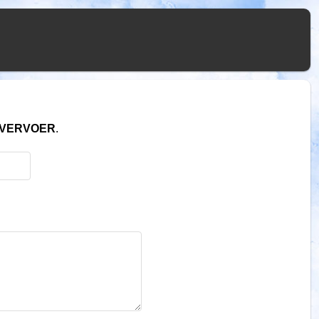
NVERVOER
.